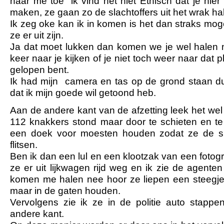
naar me toe “ik vind het niet Ethisch dat je hier 
maken, ze gaan zo de slachtoffers uit het wrak ha
Ik zeg oke kan ik in komen is het dan straks mog
ze er uit zijn.
Ja dat moet lukken dan komen we je wel halen 
keer naar je kijken of je niet toch weer naar dat 
gelopen bent.
Ik had mijn camera en tas op de grond staan du
dat ik mijn goede wil getoond heb.
Aan de andere kant van de afzetting leek het wel
112 knakkers stond maar door te schieten en te 
een doek voor moesten houden zodat ze de sla
flitsen.
Ben ik dan een lul en een klootzak van een fotog
ze er uit lijkwagen rijd weg en ik zie de agente
komen me halen nee hoor ze liepen een steegje 
maar in de gaten houden.
Vervolgens zie ik ze in de politie auto stappe
andere kant.