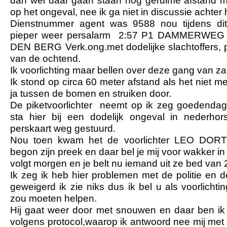
dan wel daar gaan staan nog geruime afstand m
op het ongeval, nee ik ga niet in discussie achter h
Dienstnummer agent was 9588 nou tijdens dit
pieper weer persalarm 2:57 P1 DAMMERWE
DEN BERG Verk.ong.met dodelijke slachtoffers, pe
van de ochtend.
Ik voorlichting maar bellen over deze gang van z
Ik stond op circa 60 meter afstand als het niet 
ja tussen de bomen en struiken door.
De piketvoorlichter neemt op ik zeg goedendag
sta hier bij een dodelijk ongeval in nederhor
perskaart weg gestuurd.
Nou toen kwam het de voorlichter LEO DORT
begon zijn preek en daar bel je mij voor wakker in
volgt morgen en je belt nu iemand uit ze bed van 2
Ik zeg ik heb hier problemen met de politie en d
geweigerd ik zie niks dus ik bel u als voorlicht
zou moeten helpen.
Hij gaat weer door met snouwen en daar ben ik n
volgens protocol,waarop ik antwoord nee mij met 